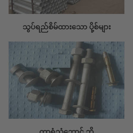
သွပ်ရည်စိမ်ထားသော ပို့စ်များ
ကာရံသံဘောင် ဘို့