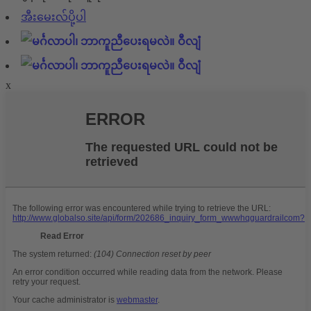
အီးမေးလ်ပို့ပါ
ဝီလျံ
ဝီလျံ
x