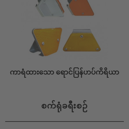
ကာရံထားသော ရောင်ပြန်ဟပ်ကိရိယာ
စက်ရုံခရီးစဉ်