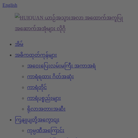
English
အိမ်
အဓိကထုတ်ကုန်များ
အဝေးပြေးလမ်းမကြီး အကာအရံ
ကာရံရထား ဂိတ်အဆုံး
ကာရံတိုင်
ကာရံပစ္စည်းများ
ရိုလာအတားအဆီး
ကြှနျုပျတို့အကွောငျး
ကုမ္ပဏီအကြောင်း