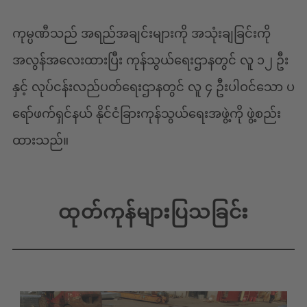
ကုမ္ပဏီသည် အရည်အချင်းများကို အသုံးချခြင်းကို
အလွန်အလေးထားပြီး ကုန်သွယ်ရေးဌာနတွင် လူ ၁၂ ဦး
နှင့် လုပ်ငန်းလည်ပတ်ရေးဌာနတွင် လူ ၄ ဦးပါဝင်သော ပ
ရော်ဖက်ရှင်နယ် နိုင်ငံခြားကုန်သွယ်ရေးအဖွဲ့ကို ဖွဲ့စည်း
ထားသည်။
ထုတ်ကုန်များပြသခြင်း