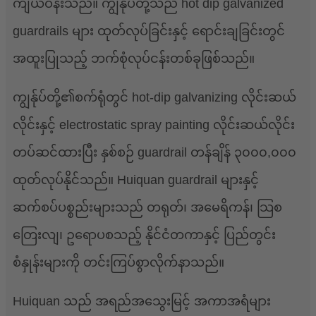
ကျယ်ဝန်းသည်။ ကျွန်ုပ်တို့သည် hot dip galvanized
guardrails များ ထုတ်လုပ်ခြင်းနှင့် ရောင်းချခြင်းတွင်
အထူးပြုသည့် ဘက်စုံလုပ်ငန်းတစ်ခုဖြစ်သည်။
ကျွန်ုပ်တို့၏စက်ရုံတွင် hot-dip galvanizing လိုင်းဆယ်
လိုင်းနှင့် electrostatic spray painting လိုင်းဆယ်လိုင်း
တပ်ဆင်ထားပြီး နှစ်စဉ် guardrail တန်ချိန် ၃၀၀၀,၀၀၀
ထုတ်လုပ်နိုင်သည်။ Huiquan guardrail များနှင့်
ဆက်စပ်ပစ္စည်းများသည် တရုတ်၊ အမေရိကန်၊ သြစ
တြေးလျ၊ ဥရောပစသည့် နိုင်ငံတကာနှင့် ပြည်တွင်း
စံနှုန်းများကို တင်းကြပ်စွာလိုက်နာသည်။
Huiquan သည် အရည်အသွေးမြင့် အကာအရံများ