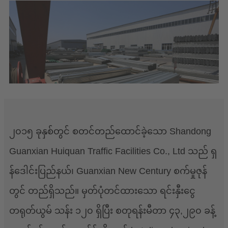
၂၀၁၅ ခုနှစ်တွင် စတင်တည်ထောင်ခဲ့သော Shandong
Guanxian Huiquan Traffic Facilities Co., Ltd သည် ရှ
န်ဒေါင်းပြည်နယ်၊ Guanxian New Century စက်မှုဇုန်
တွင် တည်ရှိသည်။ မှတ်ပုံတင်ထားသော ရင်းနှီးငွေ
တရုတ်ယွမ် သန်း ၁၂၀ ရှိပြီး စတုရန်းမီတာ ၄၃,၂၉၀ ခန့်