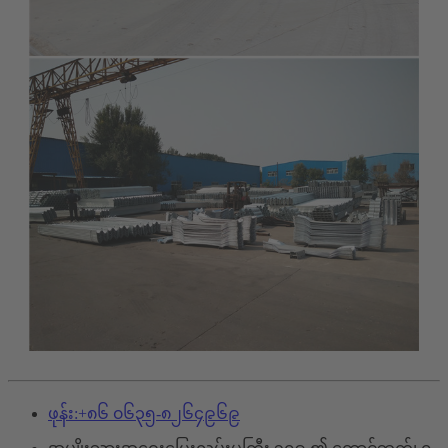
ဖုန်း:+၈၆ ၀၆၃၅-၈၂၆၄၉၆၉