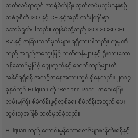
ထုတ်လုပ်ရာတွင် အာရုံစိုက်ပြီး ထုတ်လုပ်မှုလုပ်ငန်းစဉ်
တစ်ခုစီကို ISO နှင့် CE နှင့်အညီ တင်းကြပ်စွာ
ဆောင်ရွက်ပါသည်။ ကျွန်ုပ်တို့သည် ISO၊ SGS၊ CE၊
BV နှင့် အခြားလက်မှတ်များ ရရှိထားပါသည်။ ကုမ္ပဏီ
သည် အရည်အသွေးမြင့် ထုတ်ကုန်များနှင့် ရိုးသားသော
ဝန်ဆောင်မှုဖြင့် ဈေးကွက်နှင့် ဖောက်သည်များကို
အနိုင်ရရှိရန် အသင့်အနေအထားတွင် ရှိနေသည်။ ၂၀၁၇
ခုနှစ်တွင် Huiquan ကို “Belt and Road” အဝေးပြေး
လမ်းမကြီး စီမံကိန်းဖွင့်လှစ်ရေး စီမံကိန်းအတွက် ပေး
သွင်းသူအဖြစ် သတ်မှတ်ခဲ့သည်။
Huiquan သည် ကောင်းမွန်သောရလဒ်များဖန်တီးရန်နှင့်