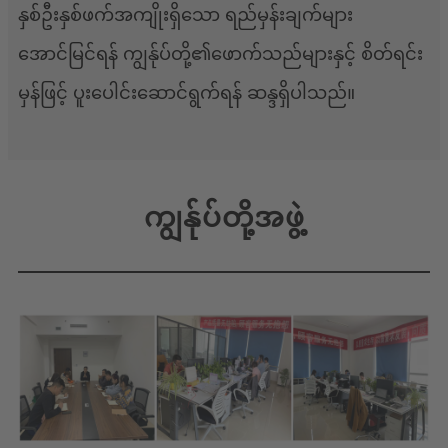
နှစ်ဦးနှစ်ဖက်အကျိုးရှိသော ရည်မှန်းချက်များ
အောင်မြင်ရန် ကျွန်ုပ်တို့၏ဖောက်သည်များနှင့် စိတ်ရင်း
မှန်ဖြင့် ပူးပေါင်းဆောင်ရွက်ရန် ဆန္ဒရှိပါသည်။
ကျွန်ုပ်တို့အဖွဲ့