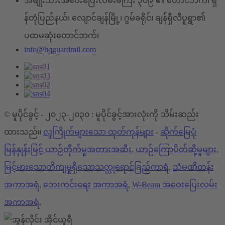
အမျိုးသားအဝေးပြေးလမ်းမကြီး ၃၀၉ ၏ တောင်ဘက်၊ ရှ
န်တုံပြည်နယ်၊ လျောင်ချန်မြို့၊ ဂွမ်ခရိုင်၊ ချန်ရှီလီပူရွာ၏
ပထမဆုံးတောင်ဘက်၊
info@hqguardrail.com
© မူပိုင်ခွင့် - ၂၀၂၃-၂၀၃၀ : မူပိုင်ခွင့်အားလုံးကို သိမ်းဆည်း
ထားသည်။
လူကြိုက်များသော ထုတ်ကုန်များ
-
ဆိုက်မြေပုံ
မြန်နှုန်းမြင့် ယာဉ်တိုက်မှုအတားအဆီး
,
ယာဉ်ကြောပိတ်ဆို့မှုများ
,
မြင့်မားသောတိကျမှုရှိသောသတ္တုရောင်ခြည်ကာရံ
,
သံမဏိတန်း
အကာအရံ
,
ဘေးကင်းရေး အကာအရံ
,
W-Beam အဝေးပြေးလမ်း
အကာအရံ
,