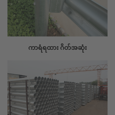
ကာရံရထား ဂိတ်အဆုံး