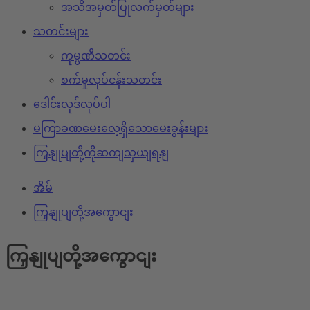
အသိအမှတ်ပြုလက်မှတ်များ
သတင်းများ
ကုမ္ပဏီသတင်း
စက်မှုလုပ်ငန်းသတင်း
ဒေါင်းလုဒ်လုပ်ပါ
မကြာခဏမေးလေ့ရှိသောမေးခွန်းများ
ကြှနျုပျတို့ကိုဆကျသှယျရနျ
အိမ်
ကြှနျုပျတို့အကွောငျး
ကြှနျုပျတို့အကွောငျး